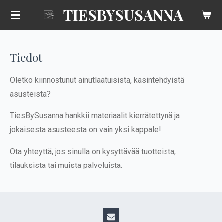
TIESBYSUSANNA
Siirry
pääsisältöön
Tiedot
Oletko kiinnostunut ainutlaatuisista, käsintehdyistä
asusteista?
TiesBySusanna hankkii materiaalit kierrätettynä ja
jokaisesta asusteesta on vain yksi kappale!
Ota yhteyttä, jos sinulla on kysyttävää tuotteista,
tilauksista tai muista palveluista.