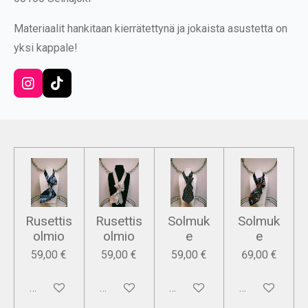
Materiaalit hankitaan kierrätettynä ja jokaista asustetta on
yksi kappale!
I
T
n
i
s
k
t
T
a
o
g
k
r
a
m
Rusettis
Rusettis
Solmuk
Solmuk
olmio
olmio
e
e
59,00 €
59,00 €
59,00 €
69,00 €
Lisää ostoskoriin
Lisää ostoskoriin
Lisää ostoskoriin
Lisää ostoskor