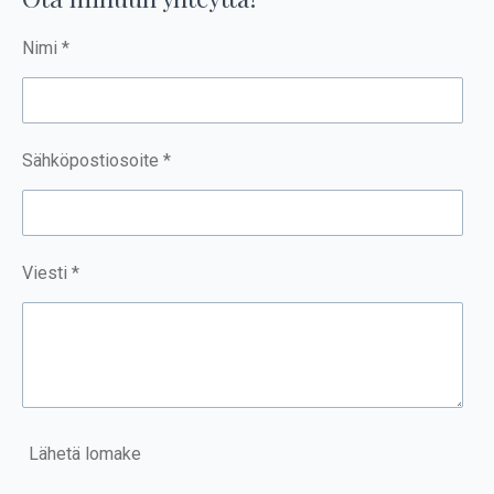
g
k
r
a
Nimi *
m
Sähköpostiosoite *
Viesti *
Lähetä lomake