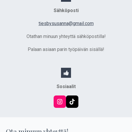
Sähköposti
tiesbysusanna@gmail.com
Otathan minuun yhteyttä sähköpostilla!
Palaan asiaan parin työpäivän sisällä!
Sosiaalit
I
T
n
i
s
k
t
T
a
o
Ota minuun yhteyttä!